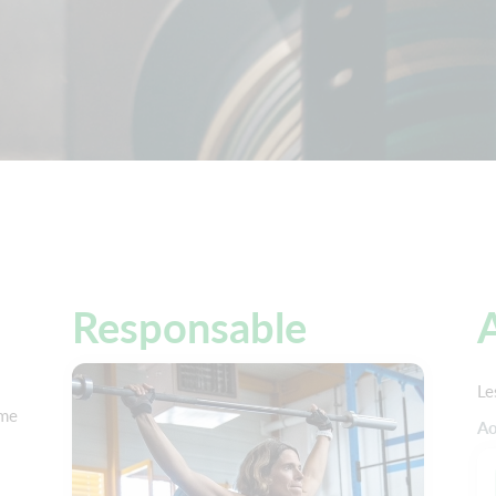
Responsable
A
Le
rme
Ao