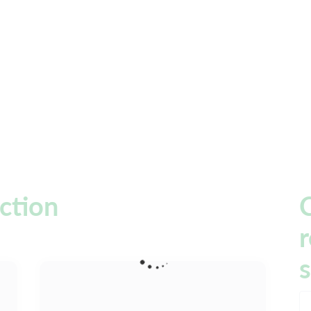
ection
C