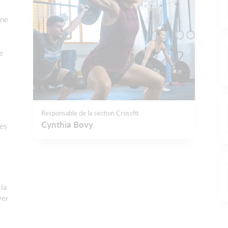
ine
le
Responsable de la section Crossfit
Cynthia Bovy
res
 la
yer