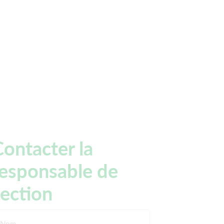
ontacter la
responsable de
section
Nom